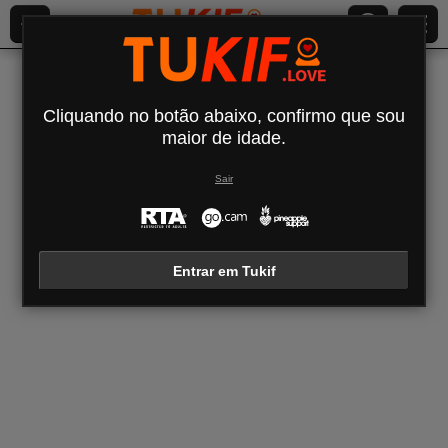
Últimos modelos vistos
Cliquando no botão abaixo, confirmo que sou
O seu histórico de chat está vazio
maior de idade.
Todas as modelos (
351
)
Sair
OrianaLaFrancaise
Rodalinda
Euphorias
Entrar em Tukif
OrianaLaFrancaise
Rodalinda
Euphorias