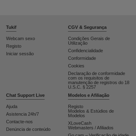
Tukif
CGV & Segurança
Webcam sexo
Condições Gerais de
Utilização
Registo
Confidencialidade
Iniciar sessão
Conformidade
Cookies
Declaração de conformidade
com os requisitos de
manutenção de registros do 18
U.S.C. § 2257
Chat Support Live
Modelos e Afiliação
Ajuda
Registo
Modelos & Estúdios de
Asistencia 24h/7
Modelos
Contacte-nos
XLoveCash
Webmasters / Afiliados
Denúncia de conteúdo
Go.cam – Verificação de idade