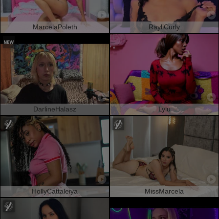
MarcelaPoleth
RayliCurly
DarlineHalasz
Lylu
HollyCattaleiya
MissMarcela