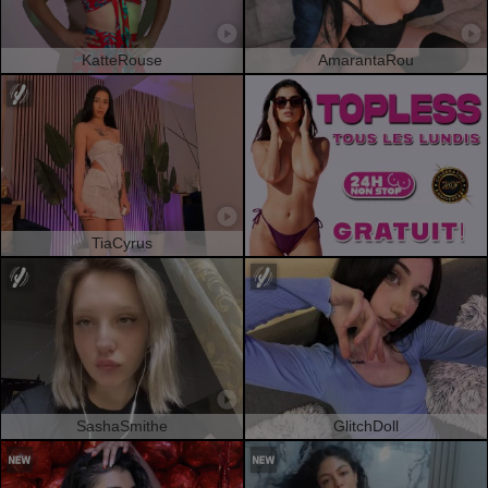
KatteRouse
AmarantaRou
TiaCyrus
SashaSmithe
GlitchDoll