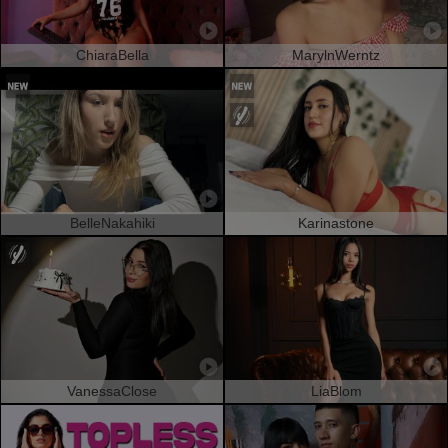
ChiaraBella
MarylnWerntz
BelleNakahiki
Karinastone
VanessaClose
LiaBlom