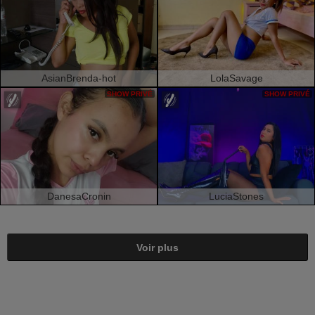
AsianBrenda-hot
LolaSavage
SHOW PRIVÉ
SHOW PRIVÉ
DanesaCronin
LuciaStones
Voir plus