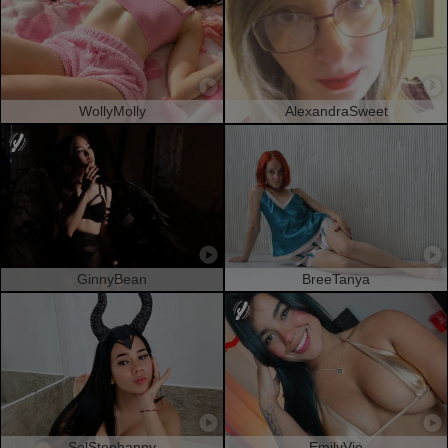
WollyMolly
AlexandraSweet
GinnyBean
BreeTanya
SolStephanny
EmilyVio