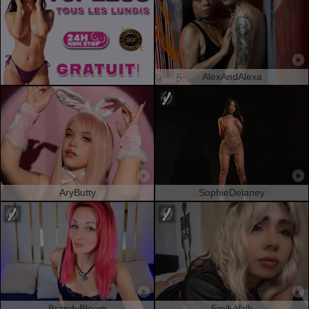
AlexAndAlexa
AryButty
SophieDelaney
BrandyBloom
EmilyValk