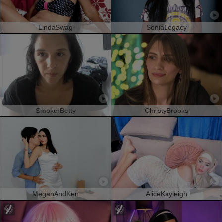
LindaSwag
SoniaLegacy
SmokerBetty
ChristyBrooks
MeganAndKen
AliceKayleigh