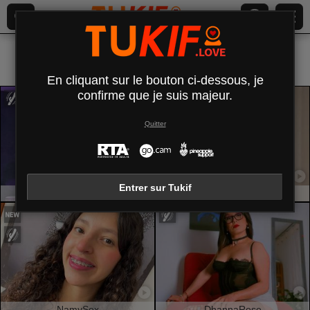
Tous (
760
)
Mince
×
En cliquant sur le bouton ci-dessous, je
confirme que je suis majeur.
Quitter
Entrer sur Tukif
AmirraLovely
LilithDesire
NamySex
DhannaRose