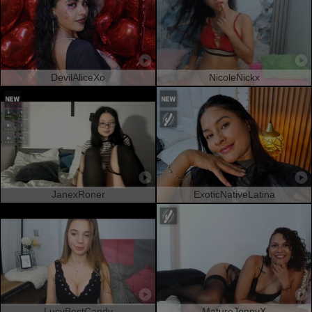
DevilAliceXo
NicoleNickx
JanexRoner
ExoticNativeLatina
LucyBestCandy
MatureJennyX