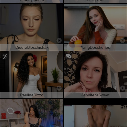
DiedraBloschichak
YangDeschenes
PaulinaRizzo
JenniferXSweet