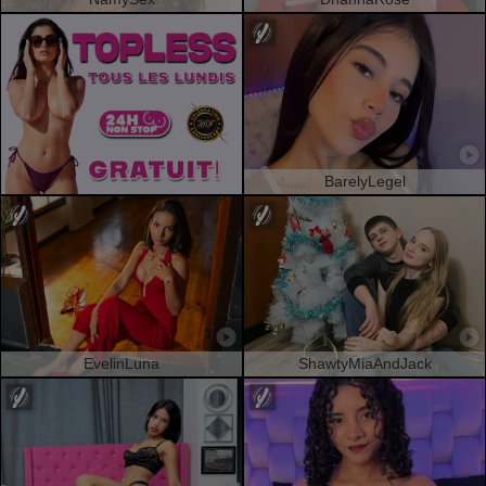
BarelyLegel
EvelinLuna
ShawtyMiaAndJack