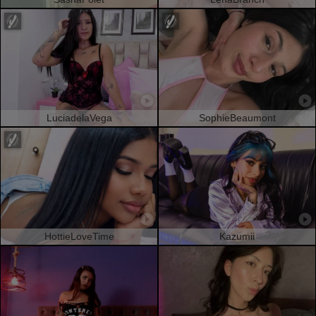
LuciadelaVega
SophieBeaumont
HottieLoveTime
Kazumii