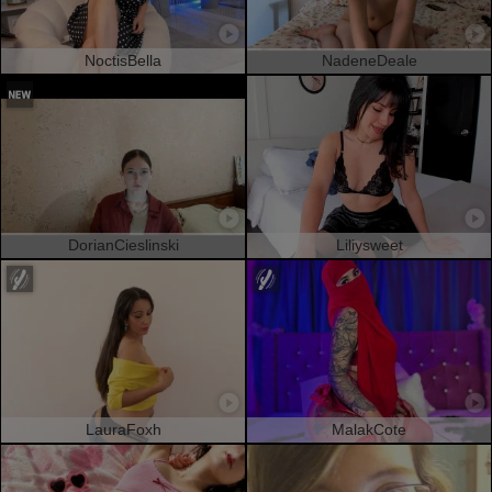
NoctisBella
NadeneDeale
DorianCieslinski
Liliysweet
LauraFoxh
MalakCote