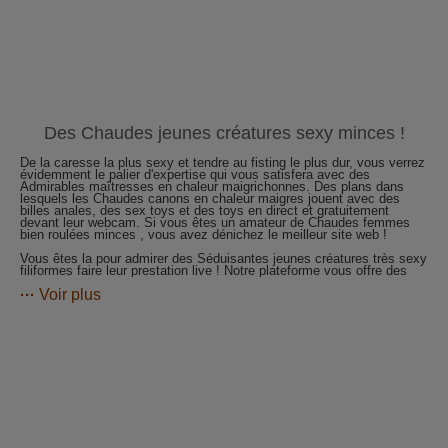
Des Chaudes jeunes créatures sexy minces !
De la caresse la plus sexy et tendre au fisting le plus dur, vous verrez
évidemment le palier d'expertise qui vous satisfera avec des
Admirables maîtresses en chaleur maigrichonnes. Des plans dans
lesquels les Chaudes canons en chaleur maigres jouent avec des
billes anales, des sex toys et des toys en direct et gratuitement
devant leur webcam. Si vous êtes un amateur de Chaudes femmes
bien roulées minces , vous avez dénichez le meilleur site web !
Vous êtes la pour admirer des Séduisantes jeunes créatures très sexy
filiformes faire leur prestation live ! Notre plateforme vous offre des
tonnes d'amateurs et amatrices comme des Incroyables jeunes nanas
Voir plus
minces qui n'attendent que vous dans leurs salles de chat vidéo live
et gratuites. Vous voulez admirer plein de Ravissantes jeunes
femmes filiformes en chat adult qui vous ferons baver de plaisir
Regardez, depuis leur cam en direct, les pulsations de leur cul lorsque
tous ces amateurs, des éblouissantes jeunes femmes bien roulées
maigres, accèdent à un orgasme à couper le souffle ! Sur notre site
Tukif.love, vous découvrirez enfin tout ce que vous cherchez depuis
si longtemps ! Pour vous un seul choix possible : les Merveilleuses
jeunes beautés très sexy filiformes ? C'est ici que vous dénicherez
cette denrée exceptionnel que vous cherchez ardemment!
Votre désir est de matter un chat sexy avec des Belles jeunes canons