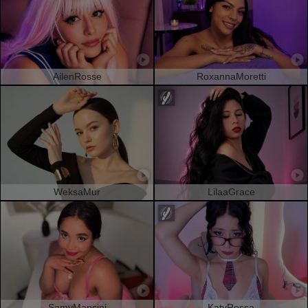
AilenRosse
RoxannaMoretti
WeksaMur
LilaaGrace
SamyMancini
KatyRossa