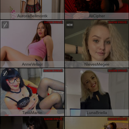
AuroraBellmontk
AliCipher
SHOW PRIVÉ
SHOW PRIVÉ
AnneVelour
NievesMegee
SHOW PRIVÉ
SHOW PRIVÉ
TiniaMartin
LunaBriella
SHOW PRIVÉ
SHOW PRIVÉ