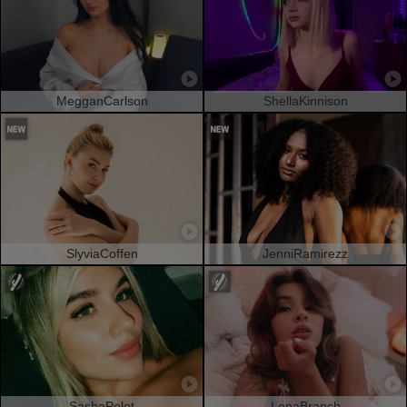
MegganCarlson
ShellaKinnison
SlyviaCoffen
JenniRamirezz
SashaPolet
LenaBranch