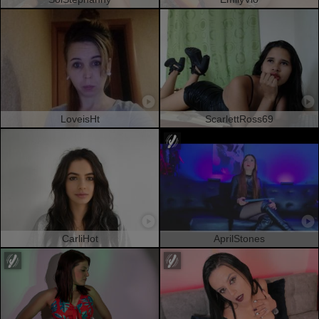
LoveisHt
ScarlettRoss69
CarliHot
AprilStones