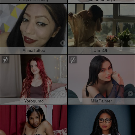
AnniaTattoo
UllimOhi
Yorogumo
MiiaPalmer