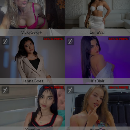
VickySexyFr
LunaVali
SHOW PRIVÉ
SHOW PRIVÉ
HannaGoez
IrisBlair
SHOW PRIVÉ
SHOW PRIVÉ
YayaLm
AnnaFer