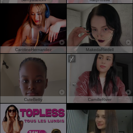
CarolineHernandez
MakedaRiedell
CuteBetty
CamilleRiver