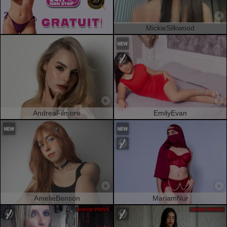
MickieSilkwood
AndreaFilmore
EmilyEvan
AmelieBenson
MariamNur
SHOW PRIVÉ
SHOW PRIVÉ