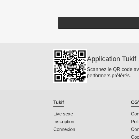
Application Tukif
Scannez le QR code avec 
performers préférés.
Tukif
CGV
Live sexe
Cond
Inscription
Poli
Connexion
Con
Coo