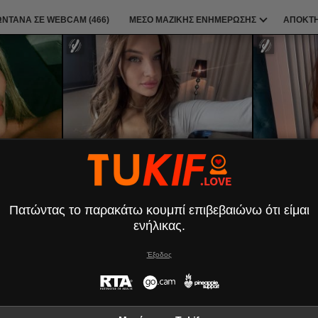
ΩΝΤΑΝΆ ΣΕ WEBCAM (
466
)
ΜΕΣΟ ΜΑΖΙΚΗΣ ΕΝΗΜΕΡΩΣΗΣ
ΑΠΟΚΤΉ
LunaRundlett
Πατώντας το παρακάτω κουμπί επιβεβαιώνω ότι είμαι
ενήλικας.
Έξοδος
n
CelineDyor