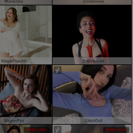
MarieSho
EmiliaGree
MagikPeachh
BrendaLive
MeganPirs
GlitchDoll
ΠΡΙΒΈ ΣΌΟΥ
ΠΡΙΒΈ ΣΌΟΥ