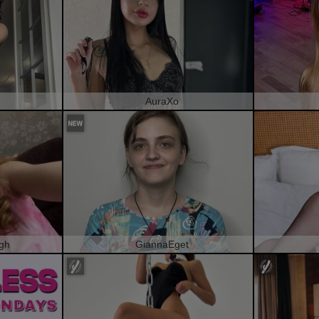
AuraXo
gh
GiannaEget