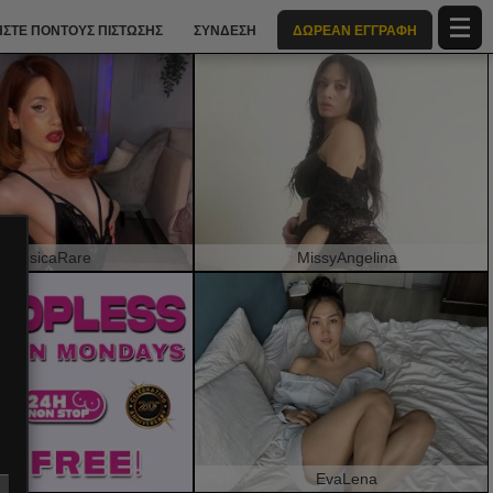
ΣΤΕ ΠΌΝΤΟΥΣ ΠΊΣΤΩΣΗΣ
ΣΎΝΔΕΣΗ
ΔΩΡΕΑΝ ΕΓΓΡΑΦΉ
JesicaRare
MissyAngelina
EvaLena