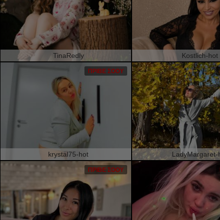
TinaRedly
Kostlich-hot
ΠΡΙΒΈ ΣΌΟΥ
krystal75-hot
LadyMargaret-
ΠΡΙΒΈ ΣΌΟΥ