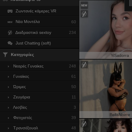
Ζωντανές κάμερες VR
Νέα Μοντέλα
60
Διαδραστικό sextoy
234
Just Chatting (soft)
Κατηγορίες
YiSadorra
248
›
Νεαρές Γυναίκες
61
›
Γυναίκες
50
›
Ώριμες
11
›
Ζευγάρια
3
›
Λεσβίες
BellaNoirre
39
›
Φετιχιστές
48
›
Τρανσέξουαλ