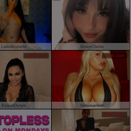
LalilaBrunette
GraceClarke
ΠΡΙΒΈ ΣΌΟΥ
ΠΡΙΒΈ ΣΌΟΥ
ExquisDunya
Sexymarleen
ΠΡΙΒΈ ΣΌΟΥ