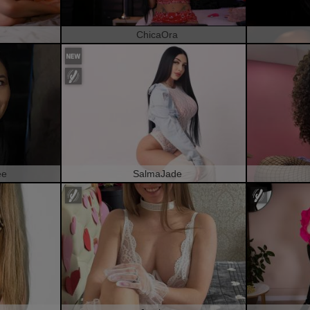
ChicaOra
ee
SalmaJade