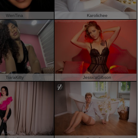
WenTina
Karolichee
TiaraKitty
JessicaGibson