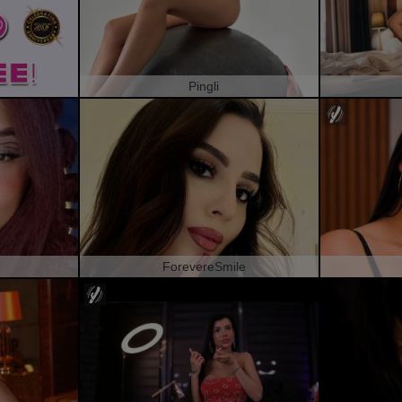
Pingli
ForevereSmile