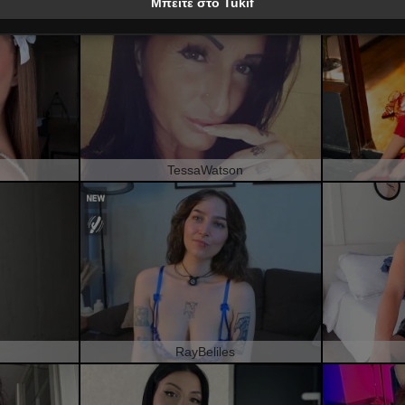
Μπείτε στο Tukif
TessaWatson
RayBeliles