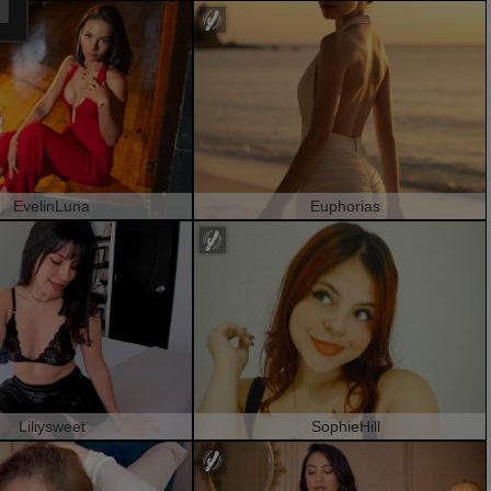
EvelinLuna
Euphorias
Liliysweet
SophieHill