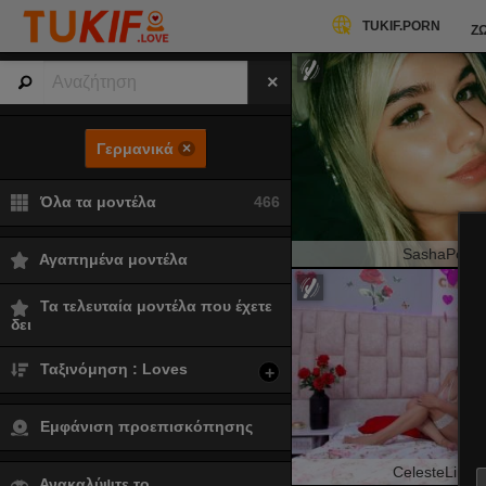
TUKIF.PORN
Ζ
Γερμανικά
×
Όλα τα μοντέλα
466
SashaPolet
Αγαπημένα μοντέλα
Τα τελευταία μοντέλα που έχετε
δει
Ταξινόμηση : Loves
+
Εμφάνιση προεπισκόπησης
CelesteLinco
Ανακαλύψτε το