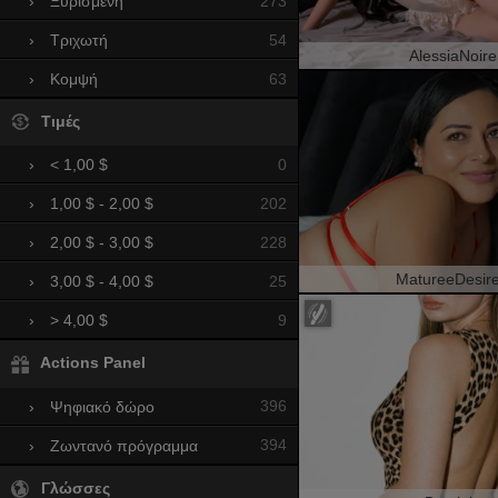
273
›
Ξυρισμένη
54
›
Τριχωτή
AlessiaNoire
63
›
Κομψή
Τιμές
0
›
< 1,00 $
202
›
1,00 $ - 2,00 $
228
›
2,00 $ - 3,00 $
MatureeDesir
25
›
3,00 $ - 4,00 $
9
›
> 4,00 $
Actions Panel
396
›
Ψηφιακό δώρο
394
›
Ζωντανό πρόγραμμα
Γλώσσες