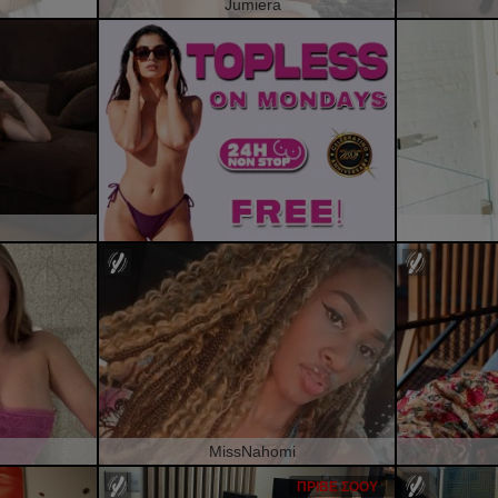
Jumiera
MissNahomi
ΠΡΙΒΈ ΣΌΟΥ