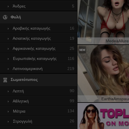
5
›
Άνδρες
Φυλή
16
›
Αραβικής καταγωγής
19
›
Ασιατικής καταγωγής
MedeaAllure
25
›
Αφρικανικής καταγωγής
116
›
Ευρωπαϊκής καταγωγής
219
›
Λατινοαμερικανή
Σωματότυπος
90
›
Λεπτή
EarthaAmspau
99
›
Αθλητική
134
›
Mέτρια
26
›
Στρογγυλή