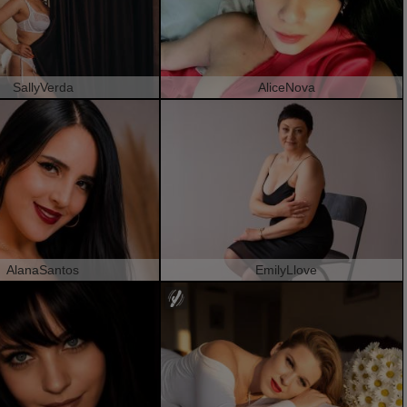
SallyVerda
AliceNova
AlanaSantos
EmilyLlove