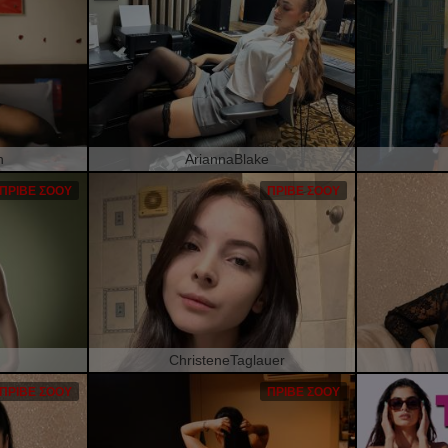
h
AriannaBlake
ΠΡΙΒΈ ΣΌΟΥ
ΠΡΙΒΈ ΣΌΟΥ
ChristeneTaglauer
ΠΡΙΒΈ ΣΌΟΥ
ΠΡΙΒΈ ΣΌΟΥ