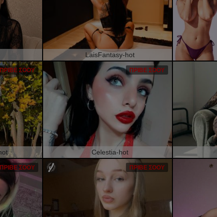
LaisFantasy-hot
ΠΡΙΒΈ ΣΌΟΥ
ΠΡΙΒΈ ΣΌΟΥ
hot
Celestia-hot
ΠΡΙΒΈ ΣΌΟΥ
ΠΡΙΒΈ ΣΌΟΥ