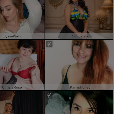
ElyssaWetX
SoftLatina
ChristaRose
KarlysHoney