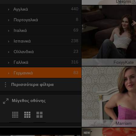
Destinis
440
›
Αγγλικά
8
›
Πορτογαλικά
69
›
Ιταλικά
238
›
Ισπανικά
23
›
Ολλανδικά
316
FoxyyKate
›
Γαλλικά
83
›
Γερμανικά
Περισσότερα φίλτρα
Μέγεθος οθόνης
Marriam