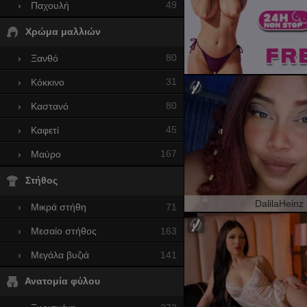
49
›
Παχουλή
Χρώμα μαλλιών
80
›
Ξανθό
31
›
Κόκκινο
80
›
Καστανό
45
›
Καφετί
167
›
Μαύρο
Στήθος
DalilaHeinz
71
›
Μικρά στήθη
163
›
Μεσαίο στήθος
141
›
Μεγάλα βυζιά
Ανατομία φύλου