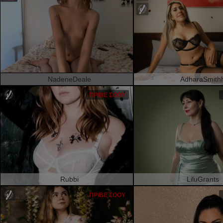
NadeneDeale
AdharaSmith
ΠΡΙΒΈ ΣΌΟΥ
Rubbi
LiluGrants
ΠΡΙΒΈ ΣΌΟΥ