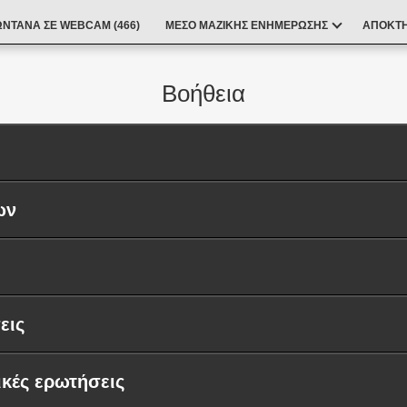
ΩΝΤΑΝΆ ΣΕ WEBCAM (
466
)
ΜΕΣΟ ΜΑΖΙΚΗΣ ΕΝΗΜΕΡΩΣΗΣ
ΑΠΟΚΤΉ
Βοήθεια
ων
εις
ικές ερωτήσεις