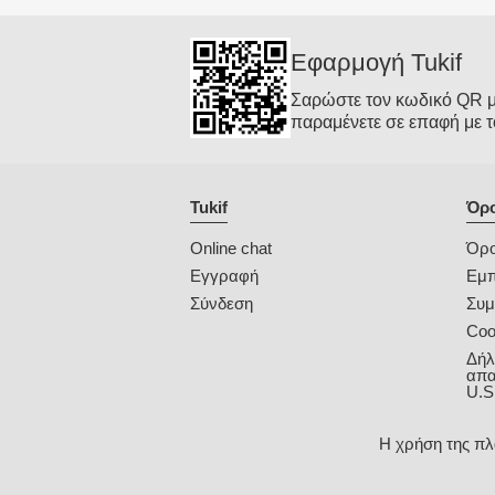
Εφαρμογή Tukif
Σαρώστε τον κωδικό QR με 
παραμένετε σε επαφή με τ
Tukif
Όρο
Online chat
Όρο
Εγγραφή
Εμπ
Σύνδεση
Συ
Coo
Δήλ
απα
U.S
Η χρήση της πλ