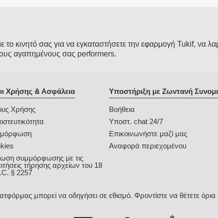
το κινητό σας για να εγκαταστήσετε την εφαρμογή Tukif, να λα
ους αγαπημένους σας performers.
ι Χρήσης & Ασφάλεια
Υποστήριξη με Ζωντανή Συνομι
υς Χρήσης
Βοήθεια
ιστευτικότητα
Υποστ. chat 24/7
μμόρφωση
Επικοινωνήστε μαζί μας
kies
Αναφορά περιεχομένου
ωση συμμόρφωσης με τις
ιτήσεις τήρησης αρχείων του 18
.C. § 2257
ατφόρμας μπορεί να οδηγήσει σε εθισμό. Φροντίστε να θέτετε όρια 