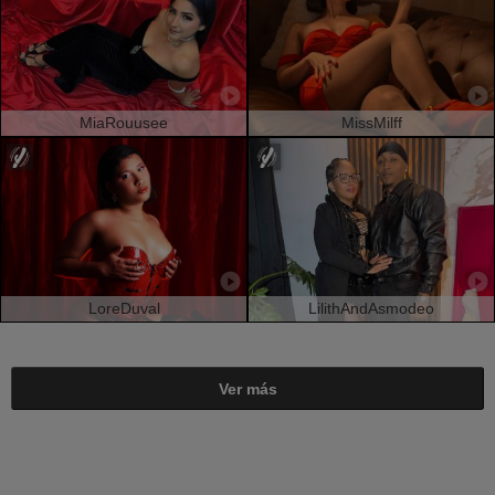
MiaRouusee
MissMilff
LoreDuval
LilithAndAsmodeo
Ver más