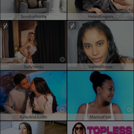
SondraRiddle
HelenEnigma
SallyVerda
KennaRosse
KylieAndJustin
MarinaFirst