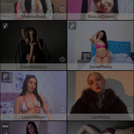
MelissaBaud
MaliciaQueen
DariaMalkova
SanetPerlas
LauraWilson
LanHislop