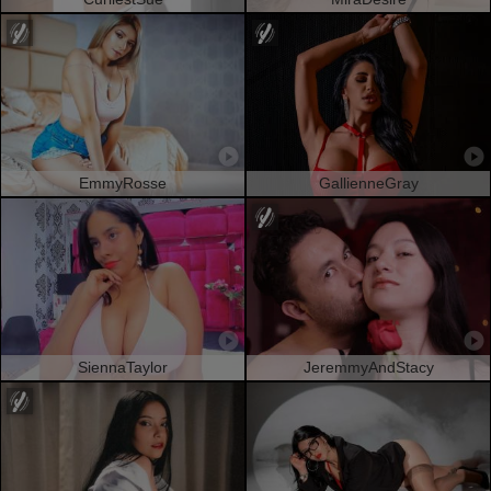
EmmyRosse
GallienneGray
SiennaTaylor
JeremmyAndStacy