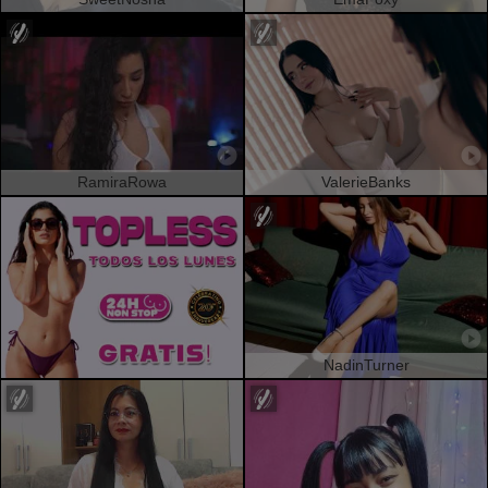
RamiraRowa
ValerieBanks
NadinTurner