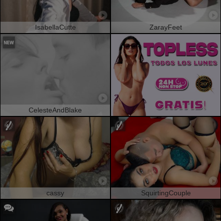
IsabellaCutte
ZarayFeet
CelesteAndBlake
cassy
SquirtingCouple