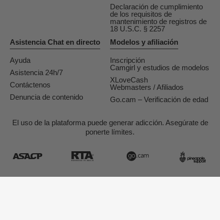
Declaración de cumplimiento
de los requisitos de
mantenimiento de registros de
18 U.S.C. § 2257
Asistencia Chat en directo
Modelos y afiliación
Ayuda
Inscripción
Camgirl y estudios de modelos
Asistencia 24h/7
XLoveCash
Contáctenos
Webmasters / Afiliados
Denuncia de contenido
Go.cam – Verificación de edad
El uso de la plataforma puede generar adicción. Asegúrate de
ponerte límites.
Diseño & Realización General Platform services
/ E-Wallet services
© 2026
Tukif