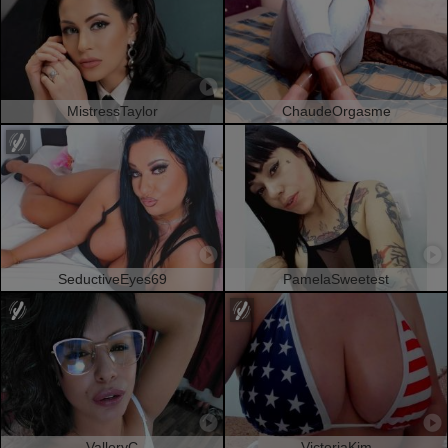
MistressTaylor
ChaudeOrgasme
SeductiveEyes69
PamelaSweetest
ValleryC
VictoriaKim