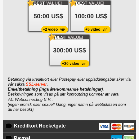
BEST
VALUE!
BEST
VALUE!
50:00 US$
100:00 US$
+2 video
+5 video
VIP
VIP
BEST
VALUE!
300:00 US$
+20 video
VIP
Betalning via kreditkort eller Postepay eller uppladdningsbar sker via
vår säkra
SSL-server
.
Enkeltbetalning (inga återkommande betalningar).
Beskrivningen som visas på ditt kontoutdrag kommer att vara
.
(ingen erotisk eller sexuell klang, inget namn på webbplatsen som
du har besökt).
+
Kreditkort Rocketgate
+
Paypal