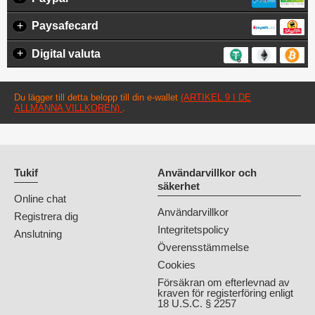
+
Paysafecard
+
Digital valuta
Du lägger till detta belopp till din e-wallet
(ARTIKEL 9 I DE
ALLMÄNNA VILLKOREN)
.
Tukif
Användarvillkor och
säkerhet
Online chat
Användarvillkor
Registrera dig
Integritetspolicy
Anslutning
Överensstämmelse
Cookies
Försäkran om efterlevnad av
kraven för registerföring enligt
18 U.S.C. § 2257