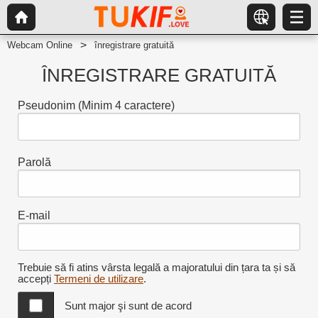
Webcam Online
înregistrare gratuită
ÎNREGISTRARE GRATUITĂ
Pseudonim
(Minim 4 caractere)
Parolă
E-mail
Trebuie să fi atins vârsta legală a majoratului din țara ta și să
accepți
Termeni de utilizare
.
Sunt major şi sunt de acord