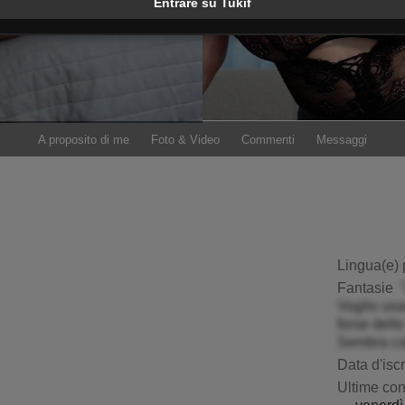
Entrare su Tukif
A proposito di me
Foto & Video
Commenti
Messaggi
ExperiencedAlana
NicolleSmithh
Lingua(e) 
Fantasie
Voglio usa
forse delle
Sembra cal
Data d'isc
Ultime co