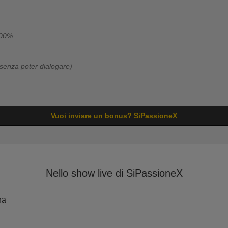
100%
senza poter dialogare)
Vuoi inviare un bonus? SiPassioneX
Nello show live di SiPassioneX
na