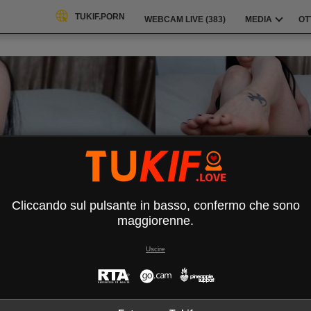
TUKIF.PORN
WEBCAM LIVE (
383
)
MEDIA
OT
Cliccando sul pulsante in basso, confermo che sono
maggiorenne.
Uscire