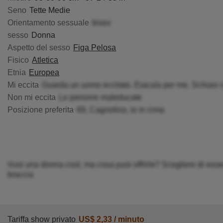
Seno
Tette Medie
Orientamento sessuale
bisex
sesso
Donna
Aspetto del sesso
Figa Pelosa
Fisico
Atletica
Etnia
Europea
Mi eccita
Guarda un uomo eccitato. Eiacula per me. Schiavi c
Non mi eccita
Le persone maleducate
Posizione preferita
69, Cagnolino, io in cima
Vuoi una donna cool, ma cosa puoi offrirle? Scegliere di essere
braccia
Tariffa show privato
US$ 2,33 / minuto