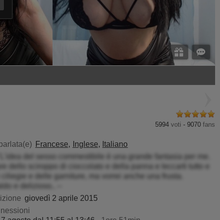
JuicyLady69
ClassybutNaughty
5994
voti
-
9070
fans
parlata(e)
Francese
Inglese
Italiano
"L'idea del sesso commestibile è una grande fantasia per me.
re dello sciroppo di cioccolato e della panna e leccarti tutto e
 ciliegie e delle garniture, ma vorrei anche una frusta.
do e delizioso.. –
rizione
giovedì 2 aprile 2015
nnessioni