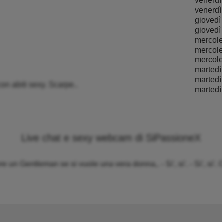
venerdì
venerdì
giovedì
giovedì
mercole
mercole
mercole
martedì
martedì
on abiti sexy. Scarpe..
martedì
Live chat e sexy webcam di SiPassioneX
 un Gentleman se si vuole una vera donna,. - Si', si'. - Si', si'.