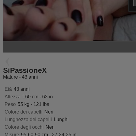
MademoiselleGo
ChristaRose
SiPassioneX
Mature - 43 anni
Età
43 anni
Altezza
160 cm - 63 in
Peso
55 kg - 121 lbs
Colore dei capelli
Neri
Lunghezza dei capelli
Lunghi
Colore degli occhi
Neri
Misure
95-60-90 cm - 37-24-35 in