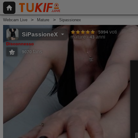
Webcam Live
Mature
Sipassionex
voti
5994
SiPassioneX
mature
anni
43
Disconnesso
fans
9070