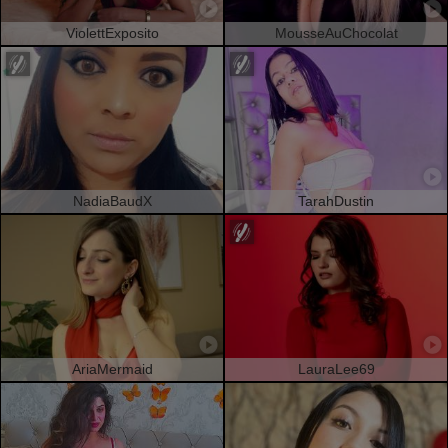
ViolettExposito
MousseAuChocolat
NadiaBaudX
TarahDustin
AriaMermaid
LauraLee69