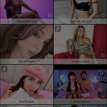
KendallQuinn
SweetLadyXX
MiraDesire
JessiccaHot
ZoeRedds
LiahandMax