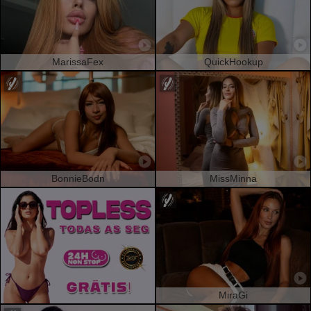
MarissaFex
QuickHookup
BonnieBodn
MissMinna
MiraGi