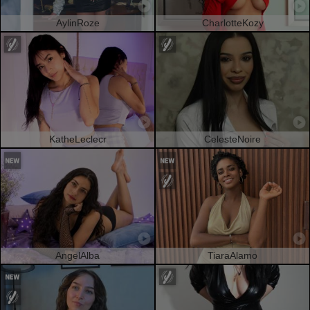
AylinRoze
CharlotteKozy
KatheLeclecr
CelesteNoire
AngelAlba
TiaraAlamo