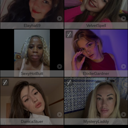
Elayha69
VelvetSpell
SexyHotButt
ElodieGardner
DanicaStuer
MysteryLaddy