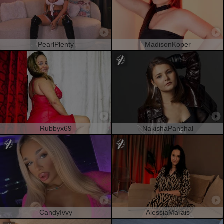
PearlPlenty
MadisonKoper
Rubbyx69
NakishaPanchal
CandyIvvy
AlessiaMarais