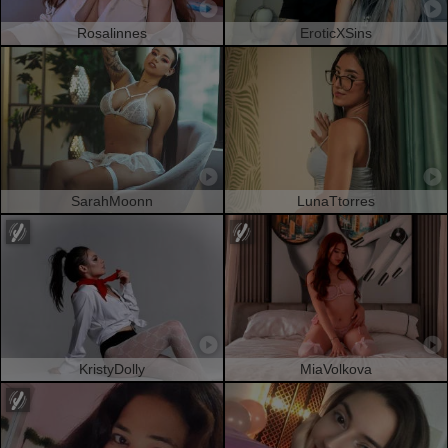
Rosalinnes
EroticXSins
SarahMoonn
LunaTtorres
KristyDolly
MiaVolkova