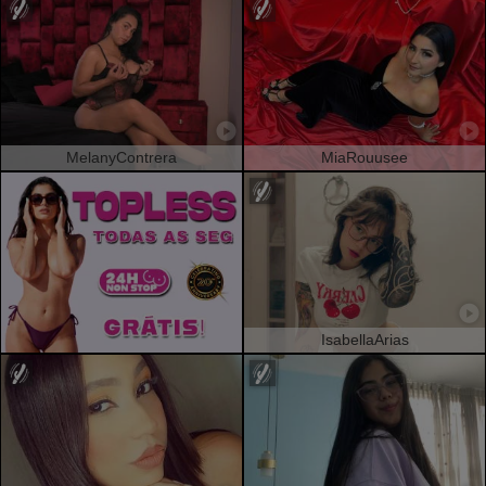
MelanyContrera
MiaRouusee
IsabellaArias