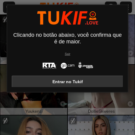
Clicando no botão abaixo, você confirma que
é de maior.
Sair
MaryroseCastine
PlumHaze
Entrar no Tukif
Yuukenzi
DollieSkweres