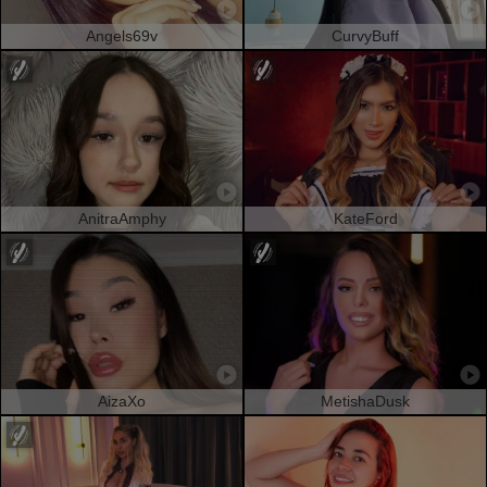
Angels69v
CurvyBuff
AnitraAmphy
KateFord
AizaXo
MetishaDusk