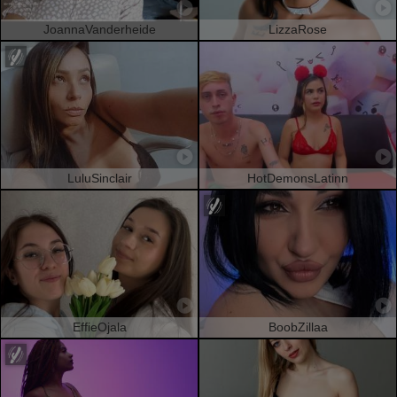
JoannaVanderheide
LizzaRose
LuluSinclair
HotDemonsLatinn
EffieOjala
BoobZillaa