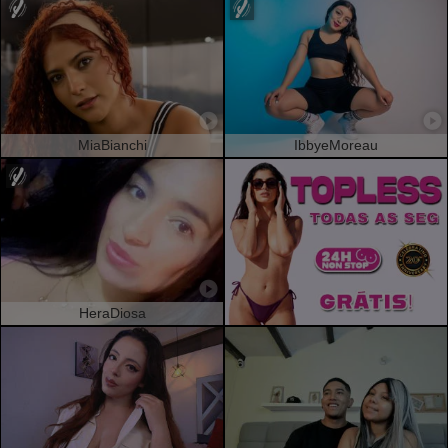
MiaBianchi
IbbyeMoreau
HeraDiosa