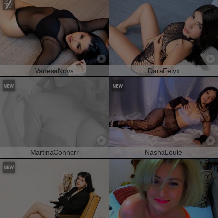
VanesaNova
DaraFelyx
MartinaConnorr
NashaLoule