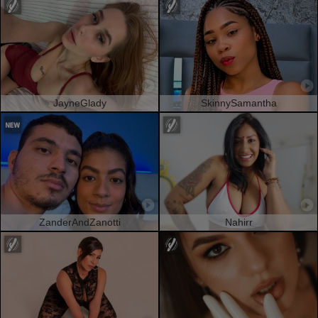
JayneGlady
SkinnySamantha
ZanderAndZanotti
Nahirr