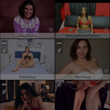
MaryCruzz
ShangaiPrinceDemon
SofiaSkayy
MissTessy