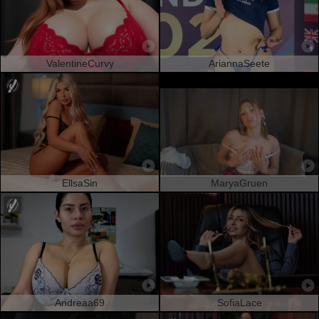
ValentineCurvy
AriannaSeete
EllsaSin
MaryaGruen
Andreaa69
SofiaLace