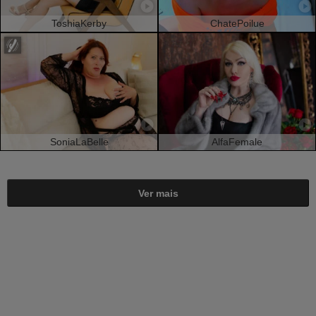
ToshiaKerby
ChatePoilue
SoniaLaBelle
AlfaFemale
Ver mais