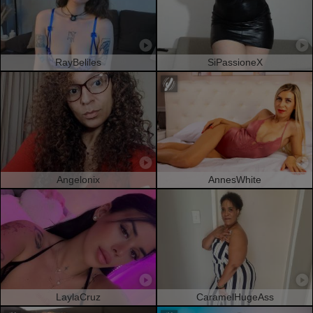
RayBeliles
SiPassioneX
Angelonix
AnnesWhite
LaylaCruz
CaramelHugeAss