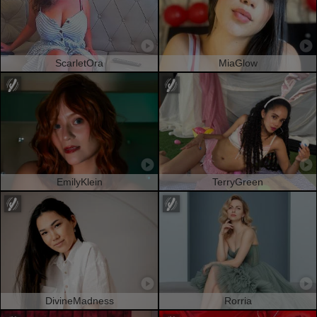
ScarletOra
MiaGlow
EmilyKlein
TerryGreen
DivineMadness
Rorria