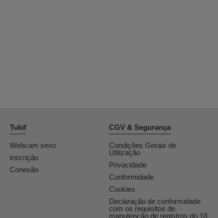
OrianaLaFrancaise
Rodalinda
Euphorias
Tukif
CGV & Segurança
Webcam sexo
Condições Gerais de
Utilização
inscrição
Privacidade
Conexão
Conformidade
Cookies
Declaração de conformidade
com os requisitos de
manutenção de registros do 18