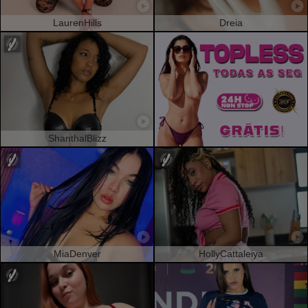
LaurenHills
Dreia
ShanthalBlizz
MiaDenver
HollyCattaleiya