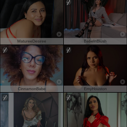
MatureeDesiree
BabeInBlush
CinnamonBabe
EmyHouston