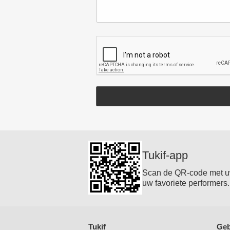
Tukif-app
Scan de QR-code met uw 
uw favoriete performers.
Tukif
Geb